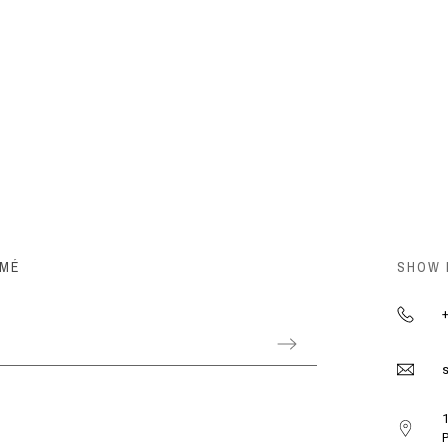
RMÉ
SHOW
+
s
1
P