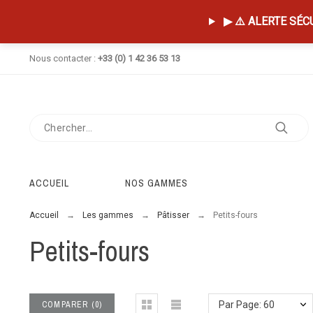
▶ ⚠️ ALERTE SÉCUR
Nous contacter :
+33 (0) 1 42 36 53 13
ACCUEIL
NOS GAMMES
Accueil
Les gammes
Pâtisser
Petits-fours
Petits-fours
COMPARER
(
0
)
Par Page: 60