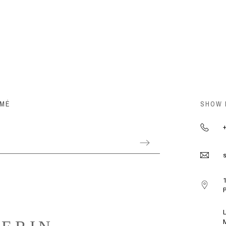
RMÉ
SHOW
+
s
1
P