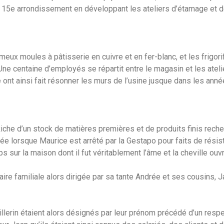
le 15e arrondissement en développant les ateliers d’étamage et d
ameux moules à pâtisserie en cuivre et en fer-blanc, et les frigor
e centaine d’employés se répartit entre le magasin et les atelie
e ont ainsi fait résonner les murs de l’usine jusque dans les anné
he d’un stock de matières premières et de produits finis recherc
ée lorsque Maurice est arrêté par la Gestapo pour faits de rés
sur la maison dont il fut véritablement l’âme et la cheville ouvr
faire familiale alors dirigée par sa tante Andrée et ses cousins, 
illerin étaient alors désignés par leur prénom précédé d’un re