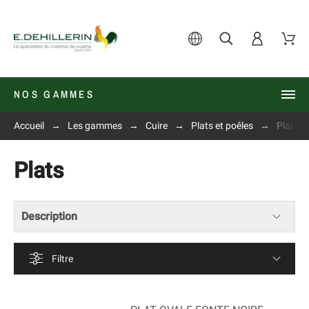
NOS GAMMES
Accueil
Les gammes
Cuire
Plats et poêles
Plats
Plats
Description
Filtre