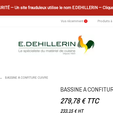
ITÉ — Un site frauduleux utilise le nom E.DEHILLERIN — Clique
Vus récemment
Produits 
1
BASSINE A CONFITURE CUIVRE
BASSINE A CONFITU
279,78 €
TTC
233,15 €
HT