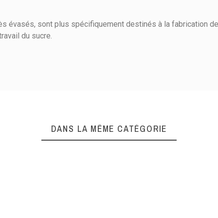
 évasés, sont plus spécifiquement destinés à la fabrication des
ravail du sucre.
12
14
0
15
DANS LA MÊME CATÉGORIE
1
ient(s)
Electricité
Trier l'affichage des avis :
Gaz
Halogène
Vitrocéramique
uite à une commande du 27/04/2019
Cuivre rouge