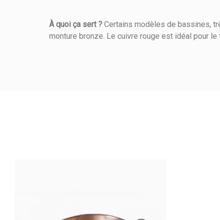
À quoi ça sert ?
Certains modèles de bassines, très
monture bronze. Le cuivre rouge est idéal pour le t
Référence
034010360
5
/5
Hauteur (cm)
Calculé à partir de
1
avis cl
Mode De Chauffe
Anonymous A.
publié le 24/05/2019
s
Matière De Construction
5/5