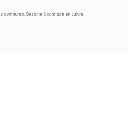
 confitures. Bassine à confiture en cuivre,
Voir l'attestation de confiance
Avis soumis à un contrôle
1
0
0
0
2
3
4
5