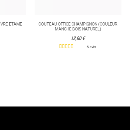
IVRE ETAME
COUTEAU OFFICE CHAMPIGNON (COULEUR
MANCHE BOIS NATUREL)
12,60 €
6 avis