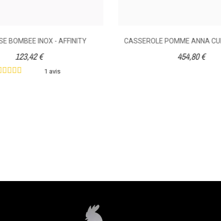
E BOMBEE INOX - AFFINITY
CASSEROLE POMME ANNA CU
123,42 €
454,80 €
1 avis