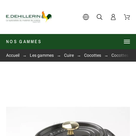
NOS GAMMES
Accueil
Les gammes
Cuire
Cocottes
Cocottes en 