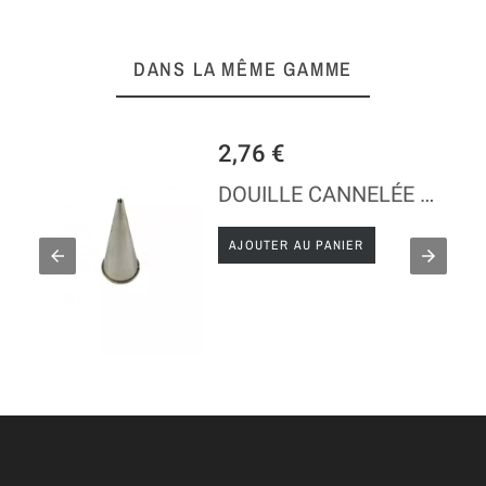
DANS LA MÊME GAMME
2,76 €
 B - INOX
DOUILLE CANNELÉE A - INOX
AJOUTER AU PANIER