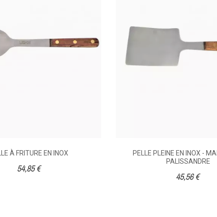
Farine
PELLE COUDÉE PLEINE -
PELLE COUDÉE PERCÉE 
NCHE EN POLYPROPYLÈNE -
MANCHE EN POLYPROPYLÈN
24 CM
24 CM
256010185
14,10 €
14,22 €
LE À FRITURE EN INOX
PELLE PLEINE EN INOX - M
PALISSANDRE
24
24
54,85 €
45,56 €