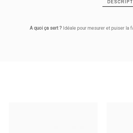
DESCRIPT
A quoi ça sert ?
Idéale pour mesurer et puiser la f
Référence
256010185
PRODUIT
Longueur (cm)
Matière De Construction