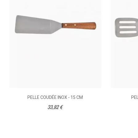
Produits Travaillés
MA
Ean13
DISPONIBILITÉ
PRIX
DESCRIPTION
PELLE COUDÉE INOX - 15 CM
PEL
LONGUEUR (CM)
33,82 €
PRODUITS TRAVAILLÉS