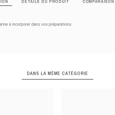
ION
DÉTAILS DU PRODUIT
COMPARAISON
arine à incorporer dans vos préparations.
18,5
21
DANS LA MÊME CATÉGORIE
26.5
31
35
40
Aluminium