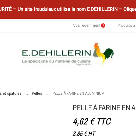
ITÉ — Un site frauduleux utilise le nom E.DEHILLERIN — Clique
Vus récemment
Produits 
1
s et spatules
Pelles
PELLE À FARINE EN ALUMINIUM
PELLE À FARINE EN 
4,62 €
TTC
3,85 €
HT