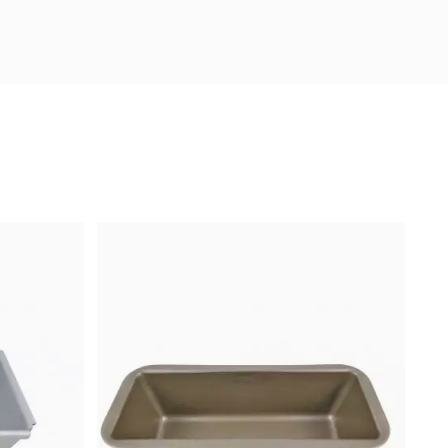
1
0
0
0
2
3
4
5