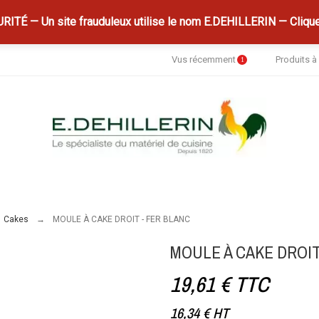
ITÉ — Un site frauduleux utilise le nom E.DEHILLERIN — Clique
Vus récemment
Produits 
1
Cakes
MOULE À CAKE DROIT - FER BLANC
MOULE À CAKE DROIT
19,61 €
TTC
16,34 €
HT