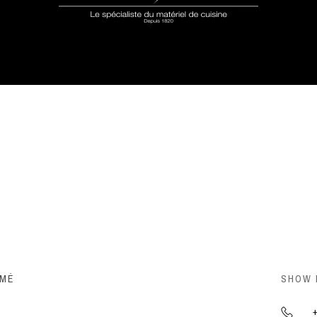
RMÉ
SHOW
+