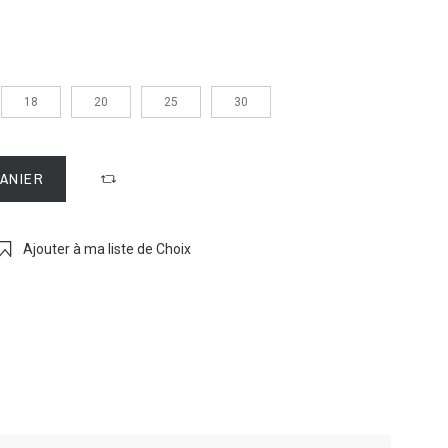
18
20
25
30
PANIER
Ajouter à ma liste de Choix