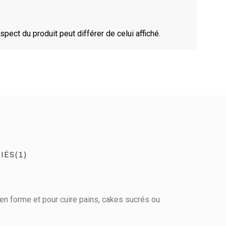
spect du produit peut différer de celui affiché.
IÉS(1)
e en forme et pour cuire pains, cakes sucrés ou
Voir l'attestation de confiance
Avis soumis à un contrôle