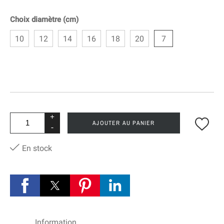
Choix diamètre (cm)
10
12
14
16
18
20
7
+
AJOUTER AU PANIER
-
En stock
Information