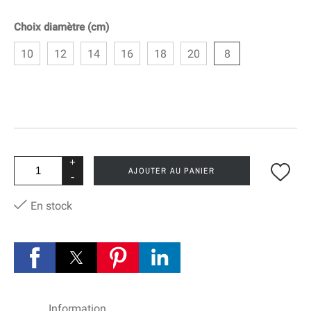
Choix diamètre (cm)
10
12
14
16
18
20
8
+
AJOUTER AU PANIER
-
En stock
Information