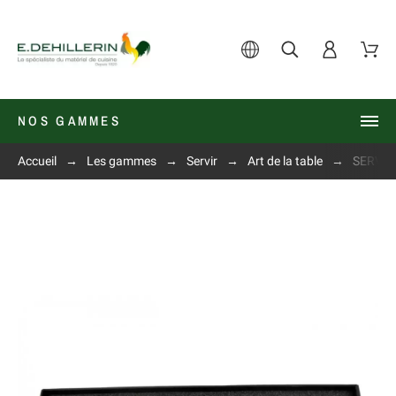
NOS GAMMES
Accueil
Les gammes
Servir
Art de la table
SERVIC