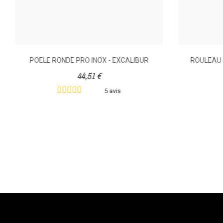
POELE RONDE PRO INOX - EXCALIBUR
ROULEAU 
44,51 €
5 avis