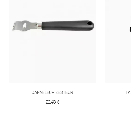
EPLUCHEU
DISPONIBILITÉ
PRIX
DESCRIPTION
Eplucheur am
d'une lame
manche en pa
hautement
produit d'exc
CANNELEUR ZESTEUR
TA
11,40 €
I