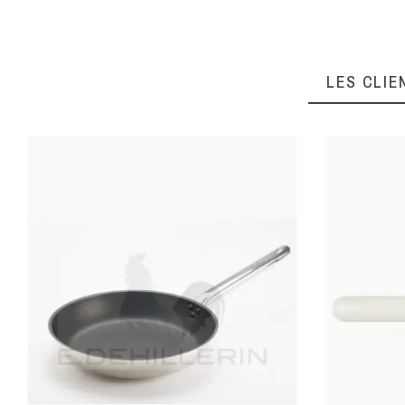
MATIÈRE DE
CONSTRUCTION
F
PRODUITS
LES CLIE
TRAVAILLÉS
Eplucher, év
USAGE
B
MATIÈRE
POIGNÉE, QUEUE,
MANCHE