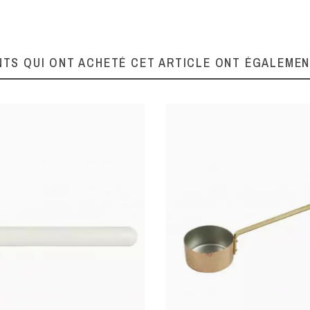
ruit
Fruit
NTS QUI ONT ACHETÉ CET ARTICLE ONT ÉGALEME
ider, julienne
Eplucher, évider, julienne
ois
Plastique / ABS