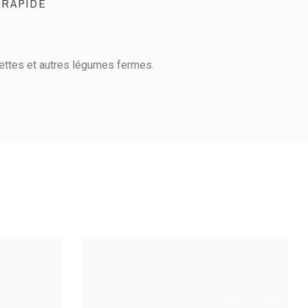
 RAPIDE
gettes et autres légumes fermes.
LEUR DROIT
CANNELEUR POUR
DROITIER