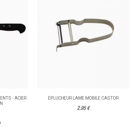
6,06 €
6,06 €
NTS - ACIER
EPLUCHEUR LAME MOBILE CASTOR
ON
2,95 €
s
Inox
Inox