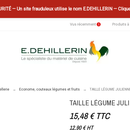
ITÉ — Un site frauduleux utilise le nom E.DEHILLERIN — Clique
Vus récemment
Produits 
1
llerie
Econome, couteaux légumes et fruits
TAILLE LÉGUME JULIENN
TAILLE LÉGUME JUL
15,48 €
TTC
12,90 €
HT