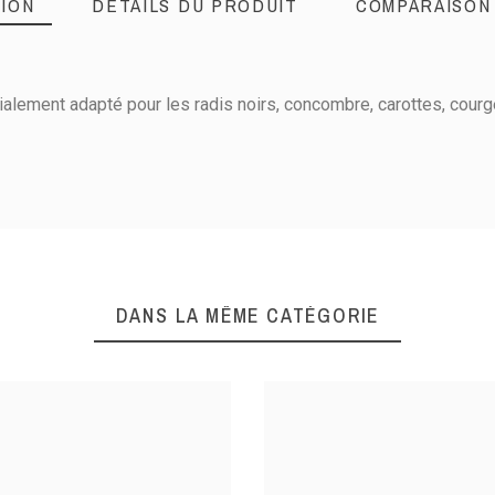
ION
DÉTAILS DU PRODUIT
COMPARAISON
cialement adapté pour les radis noirs, concombre, carottes, cour
DANS LA MÊME CATÉGORIE
EPLUCHEUR 1
CANNE
TRANCHANT GAUCHER