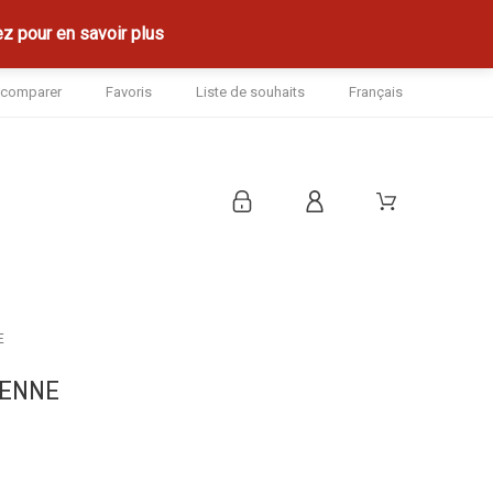
z pour en savoir plus
à comparer
Favoris
Liste de souhaits
Français
E
IENNE