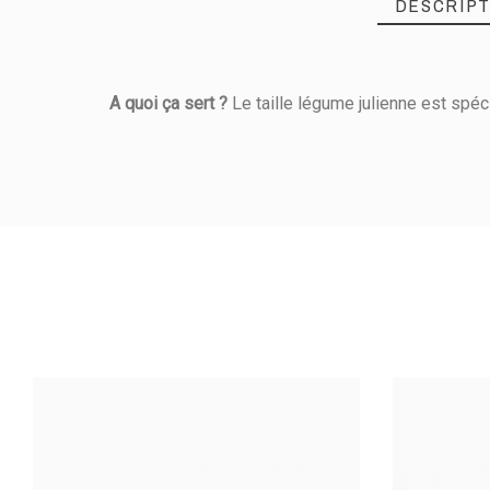
DESCRIPT
A quoi ça sert ?
Le taille légume julienne est spé
Référence
365010000
PRODUIT