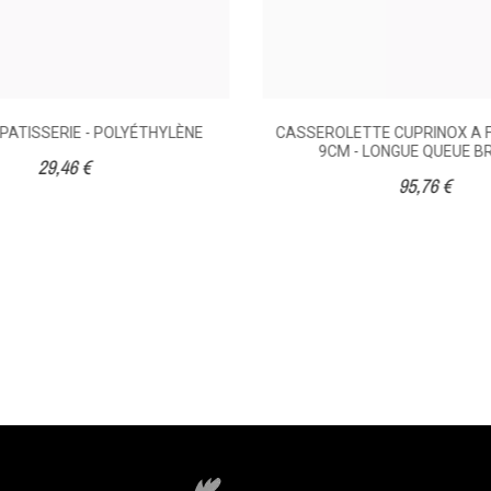
PATISSERIE - POLYÉTHYLÈNE
CASSEROLETTE CUPRINOX A F
9CM - LONGUE QUEUE B
29,46 €
95,76 €