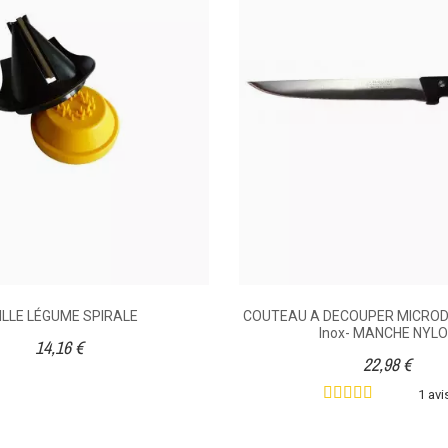
R VICTORIA
4,32 €
2 avis
4,02 €
bidextre équipé
Couteau éplucheur
 inox et d'un
destiné aux gauchers. La
lissandre, bois
lame microdenté offre
 robuste. Un
une coupe de très bonne
ellente qualité.
qualité. Un excellent
ILLE LÉGUME SPIRALE
COUTEAU A DECOUPER MICRODE
éplucheur doté d'une
Inox- MANCHE NYL
lame en inox et d'un
14,16 €
manche en plastique de
22,98 €
couleur orange.
1 avi
nox
Inox