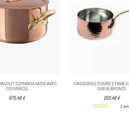
Poignée
2.2
3.8
2.83
3.47
20
24
 RAGOUT CUPRINOX M200 AVEC
CASSEROLE CUIVRE ETAME 
COUVERCLE
QUEUE BRONZE
675,48 €
203,46 €
078080200
2 avi