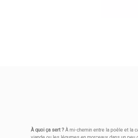
À quoi ça sert ?
À mi-chemin entre la poêle et la c
viande ou les légumes en morceaux dans un peu de 