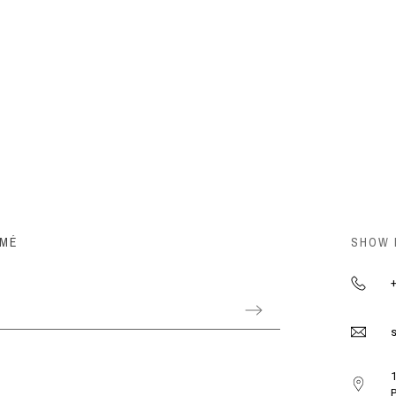
RMÉ
SHOW
+
s
1
P