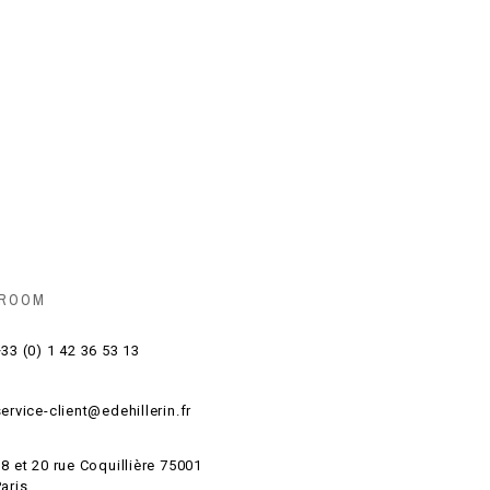
 ROOM
33 (0) 1 42 36 53 13
ervice-client@edehillerin.fr
8 et 20 rue Coquillière 75001
aris