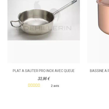
Mode De Prise
Volume (litre)
Poids (kg)
Diamètre (cm)
PLAT A SAUTER PRO INOX AVEC QUEUE
BASSINE A
33,96 €
Ean13
2 avis