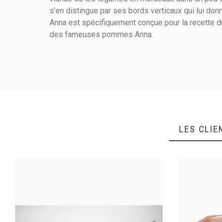
Référence
078080200
s’en distingue par ses bords verticaux qui lui d
Anna est spécifiquement conçue pour la recette d
des fameuses pommes Anna.
Hauteur (cm)
Mode De Chauffe
LES CLIE
Mode De Cuisson
Matière De Construction
Matière Poignée