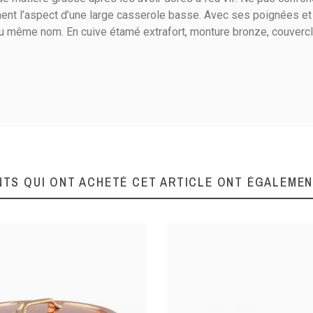
onnent l’aspect d’une large casserole basse. Avec ses poignées 
u même nom. En cuive étamé extrafort, monture bronze, couvercle
07
8.5
Electricité
Gaz
Halogène
NTS QUI ONT ACHETÉ CET ARTICLE ONT ÉGALEME
Vitrocéramique
Etoufer / Réduire
Cuivre étamé
Bronze