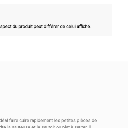
spect du produit peut différer de celui affiché.
déal faire cuire rapidement les petites pièces de
la sauteuse et le sautoir ou plat à sauter. Il