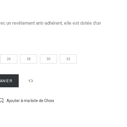
vec un revêtement anti-adhérent, elle est dotée d'un
26
28
30
32
PANIER
Ajouter à ma liste de Choix