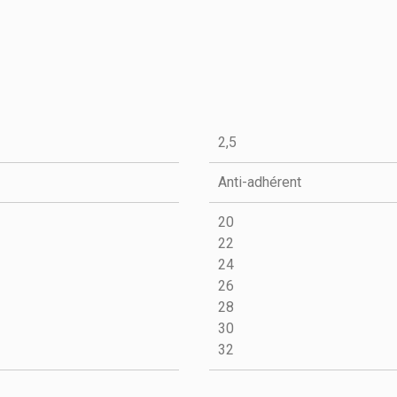
2,5
Anti-adhérent
20
22
24
TARTELETTE RONDE
TOURT
26
CANNELEE - FOND
CANNE
28
TTE RONDE
MOBILE - ANTI-
MOBILE
30
E - EXOPAN
ADHERENT
32