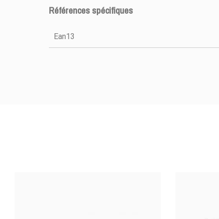
DISPONIBILITÉ
Références spécifiques
PRIX
Ean13
DESCRIPTION
Moule à tarte
cannelée, 
matériau
coloration
graissage e
facile. L'exo
fin revêtu PT
Le moule se 
chaude, av
dégraissant
essuyé. 
DIAMÈTRE (MM)