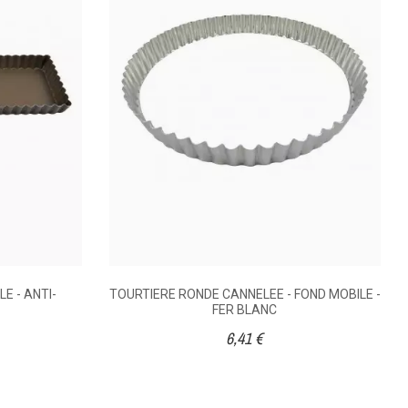
2,5
r blanc
Acier anti-adhésif
30
28
E - ANTI-
TOURTIERE RONDE CANNELEE - FOND MOBILE -
FER BLANC
6,41 €