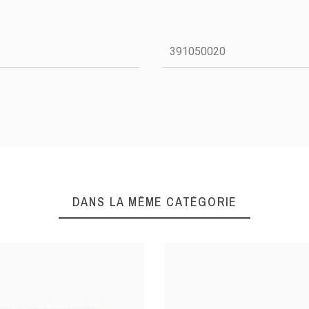
4,51 €
391050020
1 avis
1,69 €
lette, ronde et
Moule à tarlette, ronde
Tourti
en exopan. Ce
et cannelée, avec un
cannelée
 permet une
revêtement anti-
fer blanc
 rapide sans
adhérent. Le fond
d'un 
t un démoulage
mobile rend le
pan est un acier
démoulage plus facile.
FE multicouches.
DANS LA MÊME CATÉGORIE
nettoie à l'eau
ec un produit
 avant d'être
SANS PFOA.
120
140