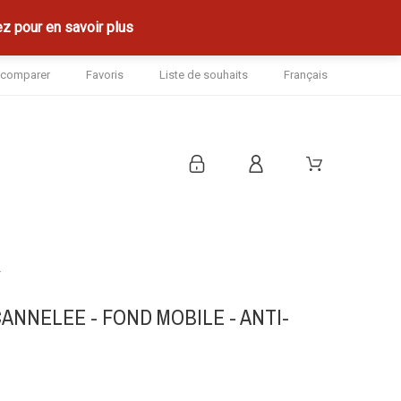
z pour en savoir plus
à comparer
Favoris
Liste de souhaits
Français
T
NNELEE - FOND MOBILE - ANTI-