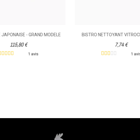
 JAPONAISE - GRAND MODELE
BISTRO NETTOYANT VITRO
115,80 €
7,74 €
1 avis
1 avi