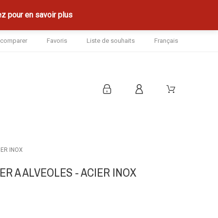
z pour en savoir plus
à comparer
Favoris
Liste de souhaits
Français
IER INOX
R A ALVEOLES - ACIER INOX