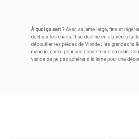
À quoi ça sert ?
Avec sa lame large, fine et légèr
déchirer les chairs. Il se décline en plusieurs tai
Référence
106300300
dépouiller les pièces de Viande ; les grandes tai
manche, conçu pour une bonne tenue en main. Cout
viande de ne pas adhérer à la lame pour une déco
Longueur (cm)
Matière De Construction
Produits Travaillés
Usage