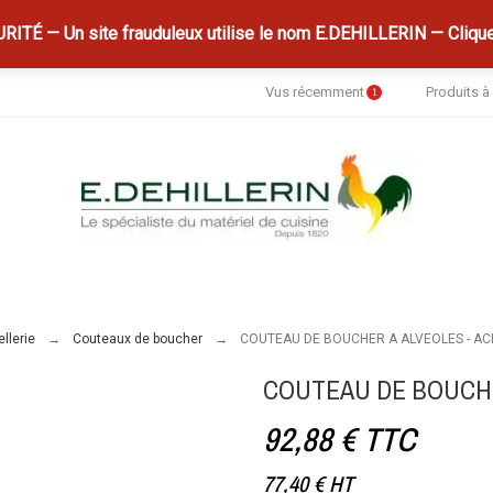
ITÉ — Un site frauduleux utilise le nom E.DEHILLERIN — Clique
Vus récemment
Produits 
1
llerie
Couteaux de boucher
COUTEAU DE BOUCHER A ALVEOLES - AC
COUTEAU DE BOUCHE
92,88 €
TTC
77,40 €
HT