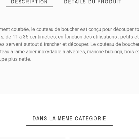
DESCRIPTION
DÉTAILS DU PRODUIT
ement courbée, le couteau de boucher est conçu pour découper t
lles, de 11 à 35 centimètres, en fonction des utilisations : petit
lles servent surtout à trancher et découper. Le couteau de bouch
eau à lame acier inoxydable à alvéoles, manche bubinga, bois ex
upe plus nette.
30
33
Inox
Viande
DANS LA MÊME CATÉGORIE
Viande crue
Trancher et découper