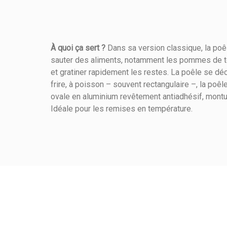
À quoi ça sert ?
Dans sa version classique, la poêl
sauter des aliments, notamment les pommes de te
Référence
280180036
et gratiner rapidement les restes. La poêle se dé
frire, à poisson – souvent rectangulaire –, la poê
ovale en aluminium revêtement antiadhésif, montur
Idéale pour les remises en température.
Longueur (cm)
Mode De Chauffe
Mode De Cuisson