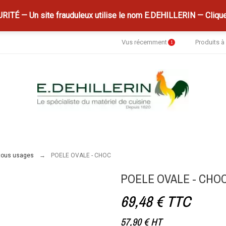
ITÉ — Un site frauduleux utilise le nom E.DEHILLERIN — Clique
Vus récemment
Produits 
1
tous usages
POELE OVALE - CHOC
POELE OVALE - CHO
69,48 €
TTC
57,90 €
HT