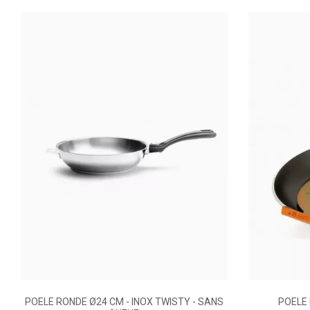
Matière De Construction
Matière Poignée
Mode De Prise
Revêtement Intérieur
Couvercle
Forme
Poids (kg)
POELE RONDE Ø24 CM - INOX TWISTY - SANS
POELE 