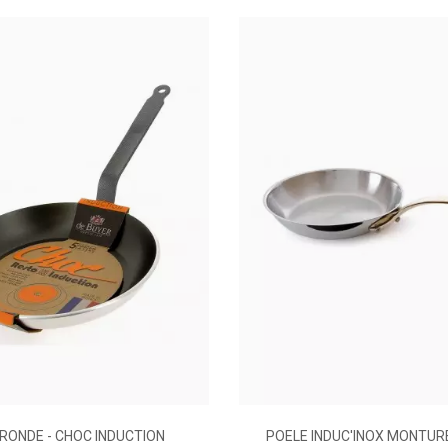
Réapproprier, réchauffer
Aluminium
Fonte d'inox
Queue
Anti-adhésif
Sans
Ovale
1.61
1.95
RONDE - CHOC INDUCTION
POELE INDUC'INOX MONTUR