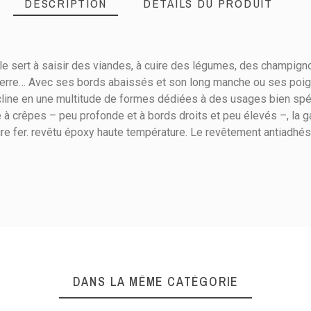
DESCRIPTION
DÉTAILS DU PRODUIT
e sert à saisir des viandes, à cuire des légumes, des champigno
rre… Avec ses bords abaissés et son long manche ou ses poignée
cline en une multitude de formes dédiées à des usages bien spéci
le à crêpes – peu profonde et à bords droits et peu élevés –, la
e fer. revêtu époxy haute température. Le revêtement antiadhési
36
40
Electricité
Gaz
Halogène
Vitrocéramique
DANS LA MÊME CATÉGORIE
Mijoter / Cuire dans son jus