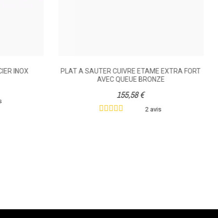
CIER INOX
PLAT A SAUTER CUIVRE ETAME EXTRA FORT
AVEC QUEUE BRONZE
155,58 €
s
2 avis