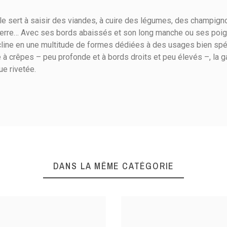
e sert à saisir des viandes, à cuire des légumes, des champigno
rre… Avec ses bords abaissés et son long manche ou ses poignée
cline en une multitude de formes dédiées à des usages bien spéci
le à crêpes – peu profonde et à bords droits et peu élevés –, la
ue rivetée.
5
Electricité
Gaz
0
Halogène
1
ient(s)
Induction
Vitrocéramique
Trier l'affichage des avis :
DANS LA MÊME CATÉGORIE
Saisir / Griller
Tôle noire
uite à une commande du 25/01/2023
Tôle noire