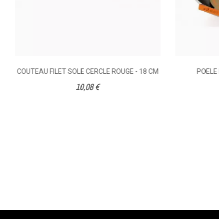
COUTEAU FILET SOLE CERCLE ROUGE - 18 CM
POELE 
10,08 €