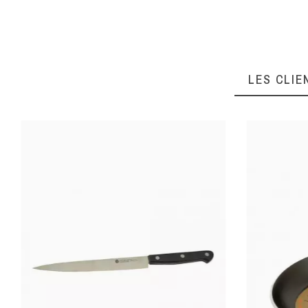
Diamètre (cm)
LES CLIE
Ean13