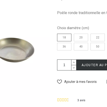
Poêle ronde traditionnelle en t
Choix diamètre (cm)
18
20
22
36
40
50
AJOUTER AU 
Ajouter à mes favoris
3
avis