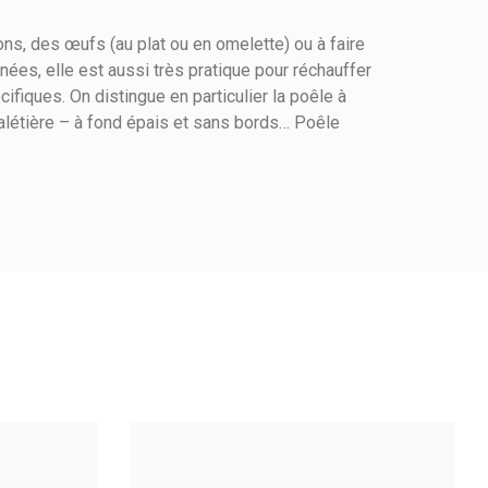
ns, des œufs (au plat ou en omelette) ou à faire
s, elle est aussi très pratique pour réchauffer
Voir l'attestation de confiance
fiques. On distingue en particulier la poêle à
Avis soumis à un contrôle
 galétière – à fond épais et sans bords… Poêle
2
1
0
0
2
3
4
5