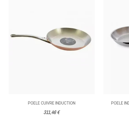
Cet avis vous a-t-il été utile ?
Oui
Mode De Prise
Couvercle
Anonymous A.
publié le 06/12/2020
s
Forme
5/5
Excellente qualité
Poids (kg)
Cet avis vous a-t-il été utile ?
Oui
Anonymous A.
publié le 26/11/2020
s
5/5
Très bien
Cet avis vous a-t-il été utile ?
Oui
POELE CUIVRE INDUCTION
POELE I
311,46 €