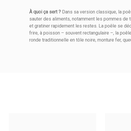
À quoi ça sert ?
Dans sa version classique, la poêl
sauter des aliments, notamment les pommes de te
Référence
280300018
et gratiner rapidement les restes. La poêle se dé
frire, à poisson – souvent rectangulaire –, la poê
ronde traditionnelle en tôle noire, monture fer, que
4.7
/
Mode De Chauffe
Calculé à partir de
3
avis cl
Mode De Cuisson
Matière De Construction
Anonymous A.
publié le 12/02/2023
s
4/5
Matière Poignée
Très lourde !