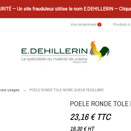
ITÉ — Un site frauduleux utilise le nom E.DEHILLERIN — Clique
Vus récemment
Produits 
1
tous usages
POELE RONDE TOLE NOIRE QUEUE FEUILLARD
POELE RONDE TOLE 
23,16 €
TTC
19,30 €
HT