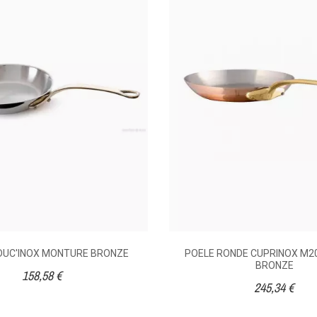
1
1
Non
Queue
Sans
uite à une commande du 01/12/2020
Ronde
0.86
1
0
Non
1.02
1.5
1.35
uite à une commande du 13/11/2020
2
2.2
2.4
1
0
Non
2.65
3.5
NDUC'INOX MONTURE BRONZE
POELE RONDE CUPRINOX M20
BRONZE
4.11
158,58 €
5.04
245,34 €
6.13