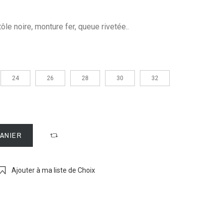
ôle noire, monture fer, queue rivetée..
24
26
28
30
32
PANIER
Ajouter à ma liste de Choix