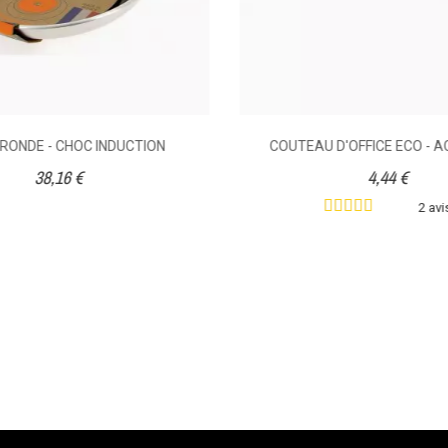
RONDE - CHOC INDUCTION
COUTEAU D'OFFICE ECO - A
38,16 €
4,44 €
2 avi