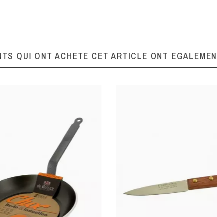
18
20
22
24
NTS QUI ONT ACHETÉ CET ARTICLE ONT ÉGALEME
26
28
30
32
36
40
45
50
280300018