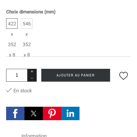
Choix dimensions (mm)
422
546
x
x
352
352
x 8
x 8
+
AJOUTER AU PANIER
-
En stock
Information