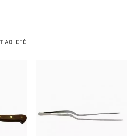
9
Inox
NT ACHETÉ
Fruit
Parer
Nylon