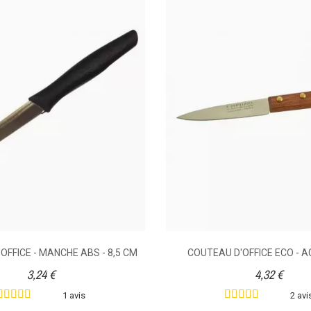
Eplucher, évider, julienne
Parer
TEAU D'OFFICE AFFIDENTE -
COUTEAU OFFICE CHAMPI
Tourner
8 CM
(COULEUR MANCHE BOI
NATUREL)
Bois
11,10 €
6 avis
teau d'office doté d'une lame
Couteau d'office champignon
 inox de 8 cm avec une micro
d'une lame étroite et courte
ture. Ce couteau présente une
acier inox. Equipé d'un manch
OFFICE - MANCHE ABS - 8,5 CM
COUTEAU D'OFFICE ECO - A
onne qualité de coupe, il est
bois, il tient bien en main.
ipé d'un manche en plastique.
3,24 €
4,32 €
1 avis
2 avi