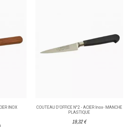
GNON
COUTEAU D'OFFICE N°2 - ACIER
S
Inox- MANCHE PLASTIQUE
19,32 €
12,60 €
 doté
Couteau à lame acier inoxydable,
 en
manche nylon. Le couteau d'office
e en
sans souci, efficace et facile à
CIER INOX
COUTEAU D'OFFICE N°2 - ACIER Inox- MANCHE
entretenir. Longueur de la lame : 9
PLASTIQUE
cm.
19,32 €
s