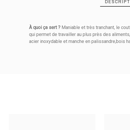
DESCRIPT
À quoi ça sert ?
Maniable et très tranchant, le cout
qui permet de travailler au plus près des aliments
Référence
106400080
acier inoxydable et manche en palissandre,bois h
PRODUIT
Longueur (cm)
Matière De Construction
Produits Travaillés
Usage