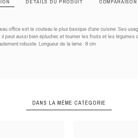
ION
DÉTAILS DU PRODUIT
COMPARAISON
eau office est le couteau le plus basique d’une cuisine. Ses usag
, il peut aussi bien éplucher, et tourner les fruits et les légume
autement robuste. Longueur de la lame : 8 cm.
8
Inox
DANS LA MÊME CATÉGORIE
Fruit
Légume
Viande
Dénerver et désosser