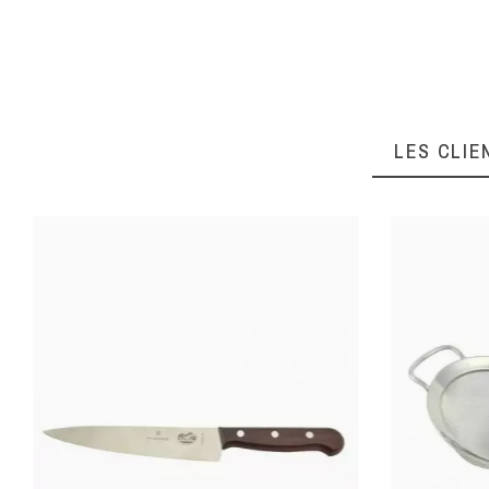
LONGUEUR (CM)
MATIÈRE DE
CONSTRUCTION
LES CLIE
PRODUITS TRAVAILLÉS
USAGE
MATIÈRE POIGNÉE,
QUEUE, MANCHE