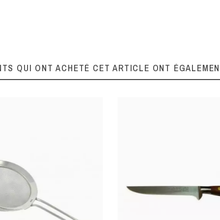
8
Inox
Inox
NTS QUI ONT ACHETÉ CET ARTICLE ONT ÉGALEME
Fruit
Fruit
Parer
Tourner
Plastique / ABS
Bois