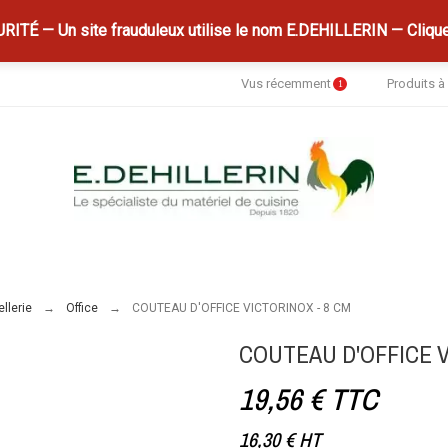
ITÉ — Un site frauduleux utilise le nom E.DEHILLERIN — Clique
Vus récemment
Produits 
1
llerie
Office
COUTEAU D'OFFICE VICTORINOX - 8 CM
COUTEAU D'OFFICE V
19,56 €
TTC
16,30 €
HT