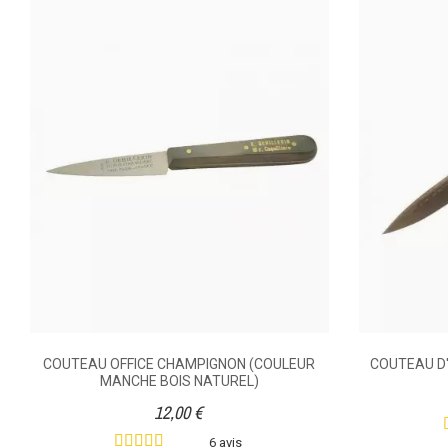
COU
Matière Poignée, Queue, Manche
DISPONIBILITÉ
PRIX
DESCRIPTION
Cou
en
den
COUTEAU OFFICE CHAMPIGNON (COULEUR
COUTEAU D'
b
MANCHE BOIS NATUREL)
équ
12,00 €
6 avis