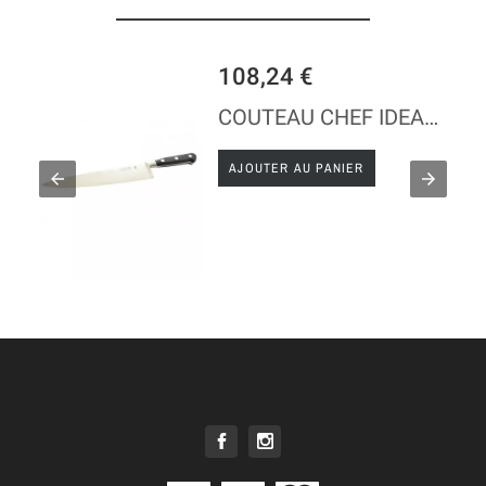
108,24 €
CIER INOX
COUTEAU CHEF IDEAL - ACIER INOX - MANCHE ABS
AJOUTER AU PANIER