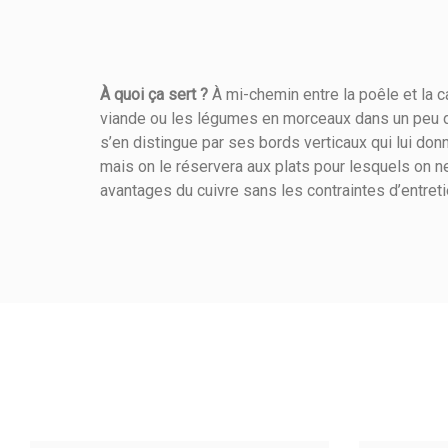
À quoi ça sert ?
À mi-chemin entre la poêle et la c
viande ou les légumes en morceaux dans un peu de 
Référence
273510200
s’en distingue par ses bords verticaux qui lui don
mais on le réservera aux plats pour lesquels on ne
avantages du cuivre sans les contraintes d’entretie
Mode De Chauffe
Matière De Construction
Matière Poignée