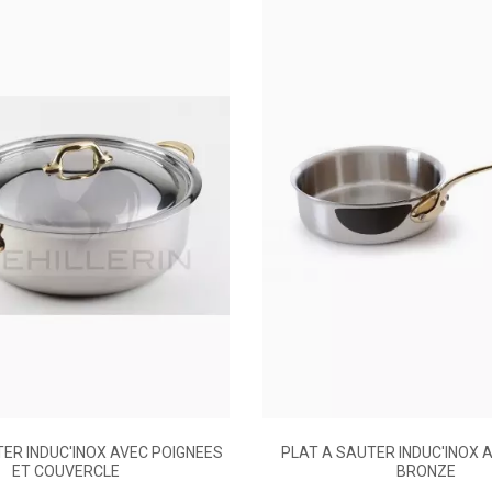
Queue
Sans
20
24
28
273510200
ER INDUC'INOX AVEC POIGNEES
PLAT A SAUTER INDUC'INOX 
ET COUVERCLE
BRONZE