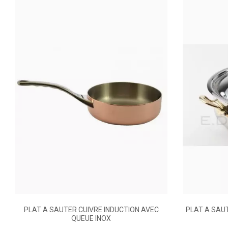
Mode De Prise
Couvercle
Diamètre (cm)
Ean13
PLAT A SAUTER CUIVRE INDUCTION AVEC
PLAT A SAUT
QUEUE INOX