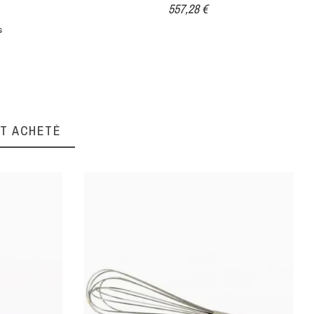
557,28 €
s
NT ACHETÉ