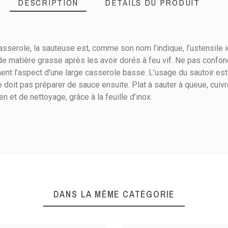
DESCRIPTION
DÉTAILS DU PRODUIT
asserole, la sauteuse est, comme son nom l’indique, l’ustensile i
matière grasse après les avoir dorés à feu vif. Ne pas confondre 
nent l’aspect d’une large casserole basse. L’usage du sautoir es
 doit pas préparer de sauce ensuite. Plat à sauter à queue, cuivr
n et de nettoyage, grâce à la feuille d’inox.
Electricité
Gaz
Halogène
Vitrocéramique
Cuivre inox
DANS LA MÊME CATÉGORIE
Bronze