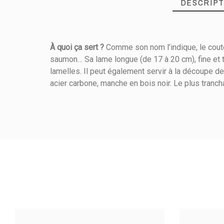
DESCRIPT
À quoi ça sert ?
Comme son nom l’indique, le coutea
saumon… Sa lame longue (de 17 à 20 cm), fine et tr
Référence
106390200
lamelles. Il peut également servir à la découpe d
acier carbone, manche en bois noir. Le plus tranch
PRODUIT
Longueur (cm)
Matière De Construction
Produits Travaillés
Usage