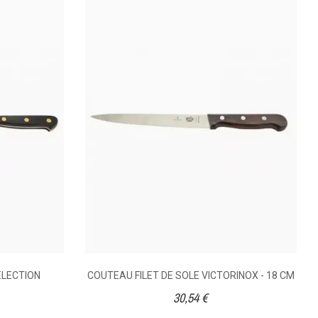
COUTEAU FILET DE SOLE - ACIER Inox-
MANCHE ABS - 20 CM
47,10 €
ELECTION
COUTEAU FILET DE SOLE VICTORINOX - 18 CM
Couteau à lame acier inoxydable, manche ABS. Le
30,54 €
plus pratique au quotidien avec sa lame inox et
son manche plastique.