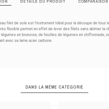
ION
DÉTAILS DU PRODUIT
COMPARAISON
u filet de sole est l’instrument Idéal pour la découpe de tous le
ès flexible permet en effet de lever des filets sans abîmer la c
e légumes en brunoise, de feuilles de légumes en chiffonnade, o
ant avec sa lame acier carbone.
20
Acier Carbone
Légume
DANS LA MÊME CATÉGORIE
Poisson
Lever filet