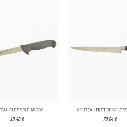
Bois
Idéal
COUTEAU FILET DE SOLE IDEAL - ACIER Inox-
20 CM
1 avis
47,10 €
EAU FILET SOLE ARCOS
COUTEAU FILET DE SOLE S
Couteau à lame acier inoxydable, manche en bois
15,48 €
78,84 €
noir. Le plus polyvalent avec sa lame acier inox.