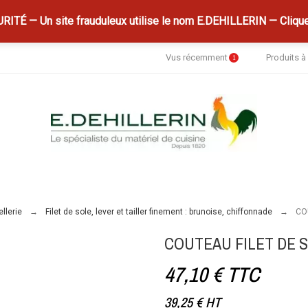
ITÉ — Un site frauduleux utilise le nom E.DEHILLERIN — Clique
Vus récemment
Produits 
1
llerie
Filet de sole, lever et tailler finement : brunoise, chiffonnade
COU
COUTEAU FILET DE S
47,10 €
TTC
39,25 €
HT