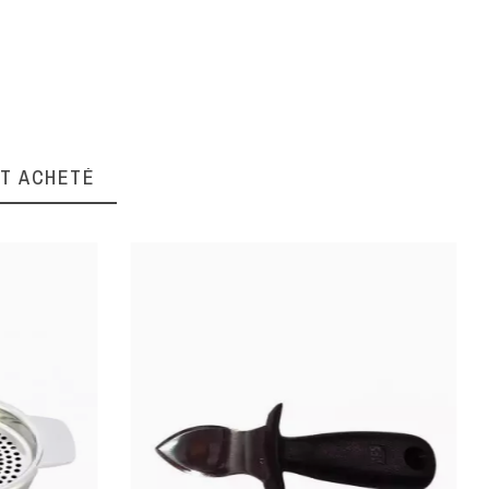
20
Inox
NT ACHETÉ
Légume
Lever filet
Plastique / ABS