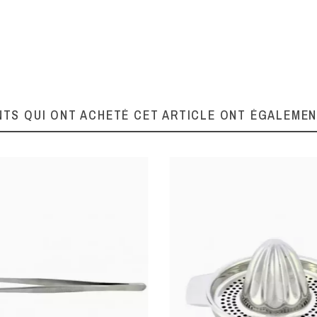
20
Inox
NTS QUI ONT ACHETÉ CET ARTICLE ONT ÉGALEME
Légume
Lever filet
Bois
Idéal